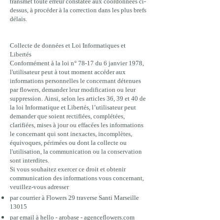
transmet toute erreur constatée aux coordonnées ci-
dessus, à procéder à la correction dans les plus brefs
délais.
Collecte de données et Loi Informatiques et
Libertés
Conformément à la loi n° 78-17 du 6 janvier 1978,
l'utilisateur peut à tout moment accéder aux
informations personnelles le concernant détenues
par flowers, demander leur modification ou leur
suppression. Ainsi, selon les articles 36, 39 et 40 de
la loi Informatique et Libertés, l’utilisateur peut
demander que soient rectifiées, complétées,
clarifiées, mises à jour ou effacées les informations
le concernant qui sont inexactes, incomplètes,
équivoques, périmées ou dont la collecte ou
l'utilisation, la communication ou la conservation
sont interdites.
Si vous souhaitez exercer ce droit et obtenir
communication des informations vous concernant,
veuillez-vous adresser
par courrier à Flowers 29 traverse Santi Marseille
04 22 91 09 03
13015
par email à hello - arobase - agenceflowers.com